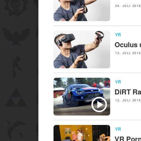
POSTED
26. JULI 2016
ON
NEWS
VR
Oculus 
POSTED
13. JULI 2016
ON
NEWS
VR
DiRT Ra
POSTED
12. JULI 2016
ON
NEWS
VR
VR Porn