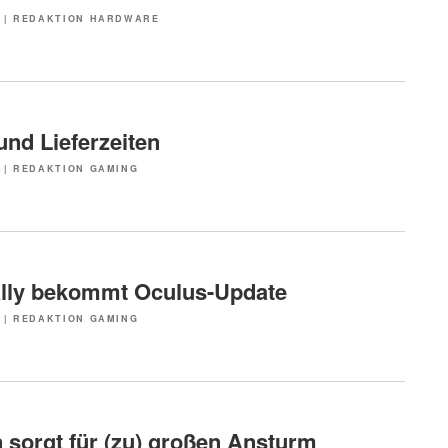
|
REDAKTION HARDWARE
und Lieferzeiten
|
REDAKTION GAMING
lly bekommt Oculus-Update
|
REDAKTION GAMING
 sorgt für (zu) großen Ansturm