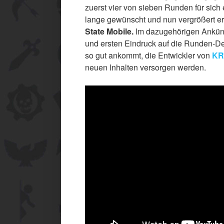
zuerst vier von sieben Runden für sic
lange gewünscht und nun vergrößert er
State Mobile.
Im dazugehörigen Ankünd
und ersten Eindruck auf die Runden-D
so gut ankommt, die Entwickler von
KR
neuen Inhalten versorgen werden.