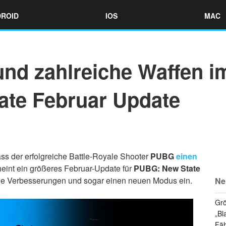
ROID
IOS
MAC
nd zahlreiche Waffen i
te Februar Update
ass der erfolgreiche Battle-Royale Shooter
PUBG
einen
eint ein größeres Februar-Update für
PUBG: New State
che Verbesserungen und sogar einen neuen Modus ein.
Ne
Grö
„Bl
Fäh