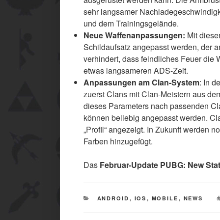
sehr langsamer Nachladegeschwindigke
und dem Trainingsgelände.
Neue Waffenanpassungen:
Mit diese
Schildaufsatz angepasst werden, der a
verhindert, dass feindliches Feuer die 
etwas langsameren ADS-Zeit.
Anpassungen am Clan-System
: In 
zuerst Clans mit Clan-Meistern aus d
dieses Parameters nach passenden Cla
können beliebig angepasst werden. Cl
„Profil“ angezeigt. In Zukunft werden 
Farben hinzugefügt.
Das
Februar-Update PUBG: New Sta
CATEGORIES
ANDROID
,
IOS
,
MOBILE
,
NEWS