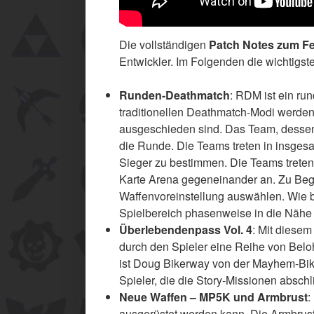
Die vollständigen
Patch Notes zum F
Entwickler. Im Folgenden die wichtigs
Runden-Deathmatch
: RDM ist ein ru
traditionellen Deathmatch-Modi werden 
ausgeschieden sind. Das Team, dessen S
die Runde. Die Teams treten in insge
Sieger zu bestimmen. Die Teams treten
Karte Arena gegeneinander an. Zu Beg
Waffenvoreinstellung auswählen. Wie b
Spielbereich phasenweise in die Nähe
Überlebendenpass Vol. 4
: Mit diese
durch den Spieler eine Reihe von Belo
ist Doug Bikerway von der Mayhem-Bike
Spieler, die die Story-Missionen absc
Neue Waffen – MP5K und Armbrust
:
ausgerüstet werden kann. Die Armbrust