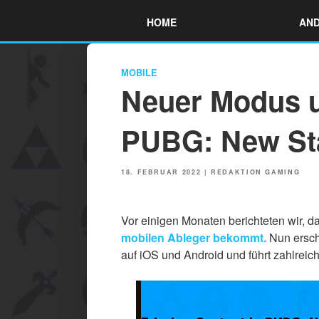
Skip
HOME
AND
to
content
MOBILE
Neuer Modus u
PUBG: New Sta
POSTED
18. FEBRUAR 2022
|
REDAKTION GAMING
ON
Vor einigen Monaten berichteten wir, d
mobilen Ableger bekommt.
Nun ersch
auf iOS und Android und führt zahlrei
Link
Embed