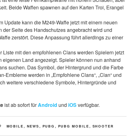
it. Beide Waffen spawnen auf den Karten Troi, Erangel
m Update kann die M249-Waffe jetzt mit einem neuen
n der Seite des Handschutzes angebracht wird und
Waffe zerstört. Diese Anpassung führt allerdings zu einer
der Liste mit den empfohlenen Clans werden Spielern jetzt
em eigenen Land angezeigt. Spieler können nun anhand
ns suchen. Das Symbol, der Hintergrund und die Farbe
an-Embleme werden in „Empfohlene Clans“, „Clan“ und
noch weitere verschiedene Symbole, Hintergründe und
te
ist ab sofort für
Android
und
iOS
verfügbar.
TAGS
MOBILE
,
NEWS
,
PUBG
,
PUBG MOBILE
,
SHOOTER