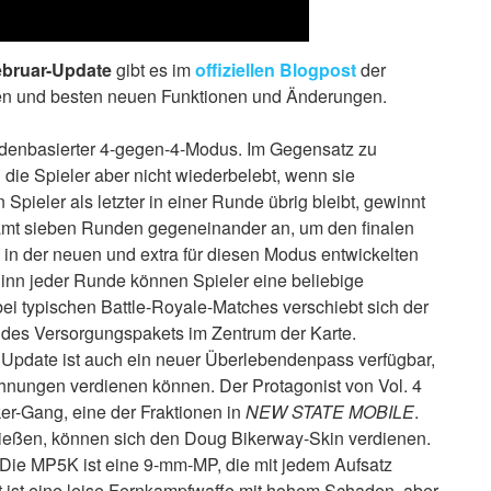
ebruar-Update
gibt es im
offiziellen Blogpost
der
ten und besten neuen Funktionen und Änderungen.
ndenbasierter 4-gegen-4-Modus. Im Gegensatz zu
die Spieler aber nicht wiederbelebt, wenn sie
pieler als letzter in einer Runde übrig bleibt, gewinnt
samt sieben Runden gegeneinander an, um den finalen
 in der neuen und extra für diesen Modus entwickelten
inn jeder Runde können Spieler eine beliebige
ei typischen Battle-Royale-Matches verschiebt sich der
 des Versorgungspakets im Zentrum der Karte.
m Update ist auch ein neuer Überlebendenpass verfügbar,
hnungen verdienen können. Der Protagonist von Vol. 4
r-Gang, eine der Fraktionen in
NEW STATE MOBILE
.
hließen, können sich den Doug Bikerway-Skin verdienen.
 Die MP5K ist eine 9-mm-MP, die mit jedem Aufsatz
 ist eine leise Fernkampfwaffe mit hohem Schaden, aber