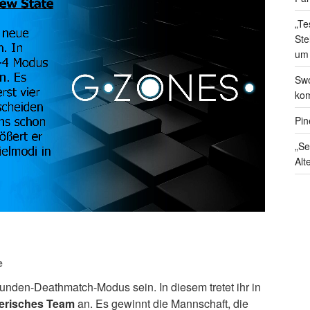
„Te
Ste
um
Swo
kom
Pin
„Se
Alt
e
unden-Deathmatch-Modus sein. In diesem tretet ihr in
nerisches Team
an. Es gewinnt die Mannschaft, die