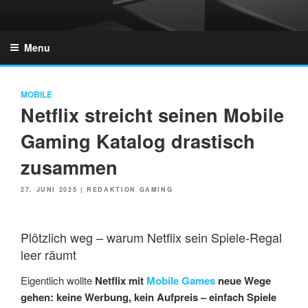
Skip
to
GZONES.DE
content
Menu
MOBILE
Netflix streicht seinen Mobile
Gaming Katalog drastisch
zusammen
POSTED
27. JUNI 2025
|
REDAKTION GAMING
ON
Plötzlich weg – warum Netflix sein Spiele-Regal
leer räumt
Eigentlich wollte
Netflix mit
Mobile Games
neue Wege
gehen:
keine Werbung, kein Aufpreis – einfach Spiele