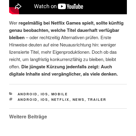
Wer
regelmäßig bei Netflix Games spielt, sollte künftig
genau beobachten, welche Titel dauerhaft verfügbar
bleiben
– oder rechtzeitig Alternativen prüfen. Erste
Hinweise deuten auf eine Neuausrichtung hin: weniger
lizensierte Titel, mehr Eigenproduktionen. Doch ob das
reicht, um langfristig konkurrenzfähig zu bleiben, bleibt
offen.
Die jüngste Kürzung jedenfalls zeigt: Auch
digitale Inhalte sind vergänglicher, als viele denken.
CATEGORIES
ANDROID
,
IOS
,
MOBILE
TAGS
ANDROID
,
IOS
,
NETFLIX
,
NEWS
,
TRAILER
Weitere Beiträge