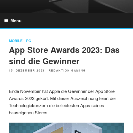
Skip
to
GZONES.DE
content
Menu
MOBILE
PC
App Store Awards 2023: Das
sind die Gewinner
POSTED
15. DEZEMBER 2023
|
REDAKTION GAMING
ON
Ende November hat Apple die Gewinner der App Store
Awards 2023 gekürt. Mit dieser Auszeichnung feiert der
Technologiekonzern die beliebtesten Apps seines
hauseigenen Stores.
Link
Embed