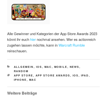
Alle Gewinner und Kategorien der App Store Awards 2023
könnt ihr euch
hier
nochmal ansehen. Wer es actionreich
zugehen lassen möchte, kann in
Warcraft Rumble
reinschauen.
CATEGORIES
ALLGEMEIN
,
IOS
,
MAC
,
MOBILE
,
NEWS
,
RANDOM
TAGS
APP STORE
,
APP STORE AWARDS
,
IOS
,
IPAD
,
IPHONE
,
MAC
Weitere Beiträge