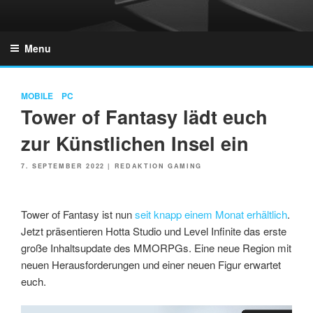
Skip
to
GZONES.DE
content
Menu
MOBILE
PC
Tower of Fantasy lädt euch
zur Künstlichen Insel ein
POSTED
7. SEPTEMBER 2022
|
REDAKTION GAMING
ON
Tower of Fantasy ist nun
seit knapp einem Monat erhältlich
.
Jetzt präsentieren Hotta Studio und Level Infinite das erste
große Inhaltsupdate des MMORPGs. Eine neue Region mit
neuen Herausforderungen und einer neuen Figur erwartet
euch.