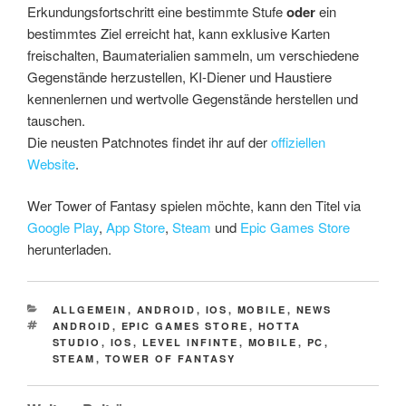
Erkundungsfortschritt eine bestimmte Stufe
oder
ein
bestimmtes Ziel erreicht hat, kann exklusive Karten
freischalten, Baumaterialien sammeln, um verschiedene
Gegenstände herzustellen, KI-Diener und Haustiere
kennenlernen und wertvolle Gegenstände herstellen und
tauschen.
Die neusten Patchnotes findet ihr auf der
offiziellen
Website
.
Wer Tower of Fantasy spielen möchte, kann den Titel via
Google Play
,
App Store
,
Steam
und
Epic Games Store
herunterladen.
CATEGORIES
ALLGEMEIN
,
ANDROID
,
IOS
,
MOBILE
,
NEWS
TAGS
ANDROID
,
EPIC GAMES STORE
,
HOTTA
STUDIO
,
IOS
,
LEVEL INFINTE
,
MOBILE
,
PC
,
STEAM
,
TOWER OF FANTASY