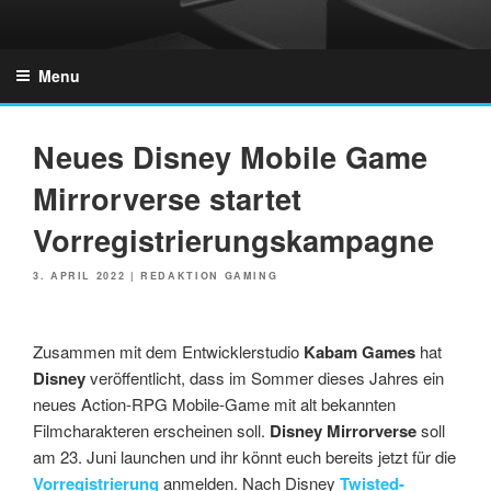
Skip
to
GZONES.DE
content
Menu
Neues Disney Mobile Game
Mirrorverse startet
Vorregistrierungskampagne
POSTED
3. APRIL 2022
|
REDAKTION GAMING
ON
Zusammen mit dem Entwicklerstudio
Kabam Games
hat
Disney
veröffentlicht, dass im Sommer dieses Jahres ein
neues Action-RPG Mobile-Game mit alt bekannten
Filmcharakteren erscheinen soll.
Disney
Mirrorverse
soll
am 23. Juni launchen und ihr könnt euch bereits jetzt für die
Vorregistrierung
anmelden. Nach Disney
Twisted-