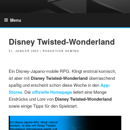
Skip
to
GZONES.DE
content
Menu
Disney Twisted-Wonderland
POSTED
21. JANUAR 2022
|
REDAKTION GAMING
ON
Ein Disney-Japano-mobile RPG. Klingt erstmal komisch,
ist aber mit
Disney Twisted-Wonderland
überraschend
spaßig und erscheint schon diese Woche in den
App-
Stores
. Die
offizielle Homepage
liefert eine Menge
Eindrücke und Lore von
Disney Twisted-Wonderland
sowie einige Tipps für den Spielstart.
Link
Embed