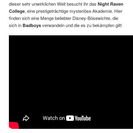
dieser sehr unwirklichen Welt besucht ihr das
Night Raven
College
, eine prestigeträchtige mysteriöse Akademie. Hier
finden sich eine Menge beliebter Disney-Bösewichte, die
sich in
Badboys
verwandeln und die es zu bekämpfen gilt!