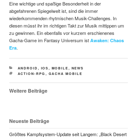
Eine wichtige und spaßige Besonderheit in der
abgefahrenen Spiegelwelt ist, sind die immer
wiederkommenden rhytmischen Musik-Challenges. In
diesen müsst ihr im richtigen Takt zur Musik mittippen um
zu gewinnen. Ein ebenfalls vor kurzem erschienenes
Gacha-Game im Fantasy Universum ist
Awaken: Chaos
Era
.
CATEGORIES
ANDROID
,
IOS
,
MOBILE
,
NEWS
TAGS
ACTION-RPG
,
GACHA MOBILE
Weitere Beiträge
Neueste Beiträge
Größtes Kampfsystem-Update seit Langem: „Black Desert