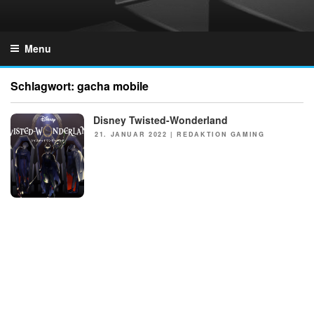
Skip
to
GZONES.DE
content
Menu
Schlagwort:
gacha mobile
Disney Twisted-Wonderland
NEWS
POSTED
21. JANUAR 2022
|
REDAKTION GAMING
ON