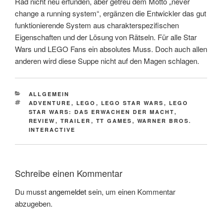
Rad nicht neu erfunden, aber getreu dem Motto „never
change a running system“, ergänzen die Entwickler das gut
funktionierende System aus charakterspezifischen
Eigenschaften und der Lösung von Rätseln. Für alle Star
Wars und LEGO Fans ein absolutes Muss. Doch auch allen
anderen wird diese Suppe nicht auf den Magen schlagen.
CATEGORIES
ALLGEMEIN
TAGS
ADVENTURE
,
LEGO
,
LEGO STAR WARS
,
LEGO
STAR WARS: DAS ERWACHEN DER MACHT
,
REVIEW
,
TRAILER
,
TT GAMES
,
WARNER BROS.
INTERACTIVE
Schreibe einen Kommentar
Du musst
angemeldet
sein, um einen Kommentar
abzugeben.