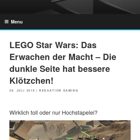
Skip
to
GZONES.DE
content
Menu
LEGO Star Wars: Das
Erwachen der Macht – Die
dunkle Seite hat bessere
Klötzchen!
POSTED
26. JULI 2016
|
REDAKTION GAMING
ON
Wirklich toll oder nur Hochstapelei?