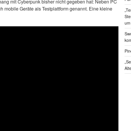
hang mit Cyberpunk bisher nicht gegeben hat: Neben PC
 mobile Geräte als Testplattform genannt. Eine kleine
„Te
Ste
um
Swo
kom
Pin
„Se
Alt