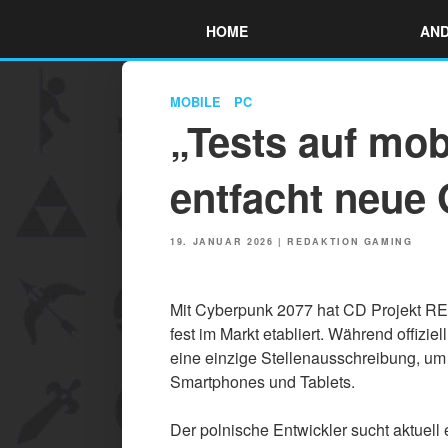
Skip
HOME
AND
to
content
MOBILE
PC
„Tests auf mob
entfacht neue
POSTED
19. JANUAR 2026
|
REDAKTION GAMING
ON
Mit Cyberpunk 2077 hat CD Projekt RED
fest im Markt etabliert. Während offiziel
eine einzige Stellenausschreibung, um
Smartphones und Tablets.
Der polnische Entwickler sucht aktuell 