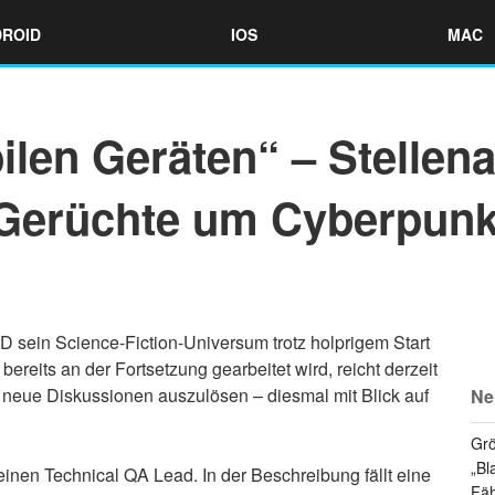
ROID
IOS
MAC
ilen Geräten“ – Stelle
 Gerüchte um Cyberpunk
 sein Science-Fiction-Universum trotz holprigem Start
l bereits an der Fortsetzung gearbeitet wird, reicht derzeit
 neue Diskussionen auszulösen – diesmal mit Blick auf
Ne
Grö
„Bl
einen Technical QA Lead. In der Beschreibung fällt eine
Fäh