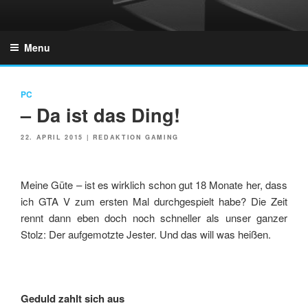
Skip
to
GZONES.DE
content
Menu
PC
– Da ist das Ding!
POSTED
22. APRIL 2015
|
REDAKTION GAMING
ON
Meine Güte – ist es wirklich schon gut 18 Monate her, dass
ich GTA V zum ersten Mal durchgespielt habe? Die Zeit
rennt dann eben doch noch schneller als unser ganzer
Stolz: Der aufgemotzte Jester. Und das will was heißen.
Geduld zahlt sich aus