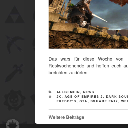
Das wars für diese Woche von u
Restwochenende und hoffen euch a
berichten zu dürfen!
CATEGORIES
ALLGEMEIN
,
NEWS
TAGS
2K
,
AGE OF EMPIRES 2
,
DARK SOU
FREDDY'S
,
GTA
,
SQUARE ENIX
,
WE
Weitere Beiträge