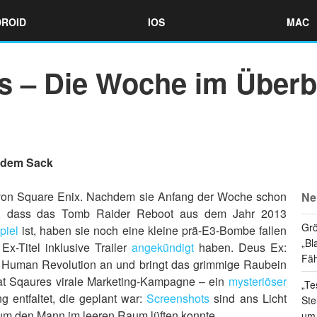
ROID
IOS
MAC
 – Die Woche im Überb
 dem Sack
von Square Enix. Nachdem sie Anfang der Woche schon
Ne
en, dass das Tomb Raider Reboot aus dem Jahr 2013
Grö
piel
ist, haben sie noch eine kleine prä-E3-Bombe fallen
„Bl
x-Titel inklusive Trailer
angekündigt
haben. Deus Ex:
Fäh
n Human Revolution an und bringt das grimmige Raubein
at Sqaures virale Marketing-Kampagne – ein
mysteriöser
„Te
g entfaltet, die geplant war:
Screenshots
sind ans Licht
Ste
 den Mann im leeren Raum lüften konnte.
um