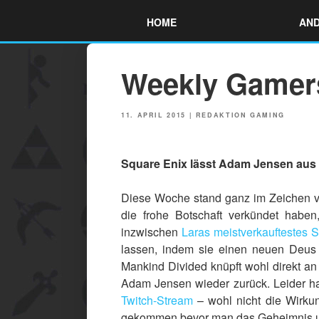
Skip
HOME
AND
to
content
Weekly Gamers
POSTED
11. APRIL 2015
|
REDAKTION GAMING
ON
Square Enix lässt Adam Jensen aus
Diese Woche stand ganz im Zeichen 
die frohe Botschaft verkündet hab
inzwischen
Laras meistverkauftestes S
lassen, indem sie einen neuen Deus E
Mankind Divided knüpft wohl direkt a
Adam Jensen wieder zurück. Leider h
Twitch-Stream
– wohl nicht die Wirkun
gekommen bevor man das Geheimnis um