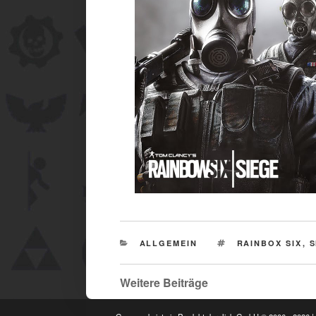
CATEGORIES
TAGS
ALLGEMEIN
RAINBOX SIX
,
S
Weitere Beiträge