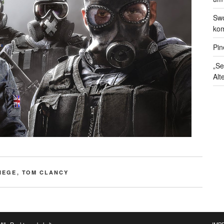
Swo
kom
Pin
„Se
Alt
IEGE
,
TOM CLANCY