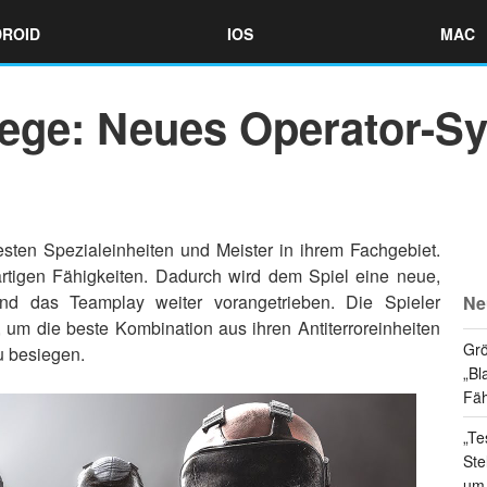
ROID
IOS
MAC
ege: Neues Operator-Sy
esten Spezialeinheiten und Meister in ihrem Fachgebiet.
artigen Fähigkeiten. Dadurch wird dem Spiel eine neue,
nd das Teamplay weiter vorangetrieben. Die Spieler
Ne
um die beste Kombination aus ihren Antiterroreinheiten
Grö
u besiegen.
„Bl
Fäh
„Te
Ste
um