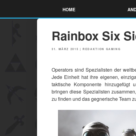
Skip
HOME
AND
to
content
Rainbox Six Si
POSTED
31. MÄRZ 2015
|
REDAKTION GAMING
ON
Operators sind Spezialisten der weltb
Jede Einheit hat ihre eigenen, einzig
taktische Komponente hinzugefügt u
bringen diese Spezialisten zusammen, 
zu finden und das gegnerische Team z