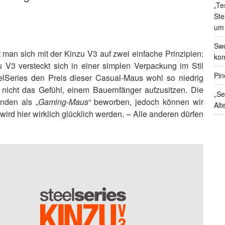
„Te
Ste
um
Swo
man sich mit der Kinzu V3 auf zwei einfache Prinzipien:
kom
 V3 versteckt sich in einer simplen Verpackung im Stil
Pin
elSeries den Preis dieser Casual-Maus wohl so niedrig
 nicht das Gefühl, einem Bauernfänger aufzusitzen. Die
„Se
nden als „
Gaming-Maus
“ beworben, jedoch können wir
Alt
d hier wirklich glücklich werden. – Alle anderen dürfen