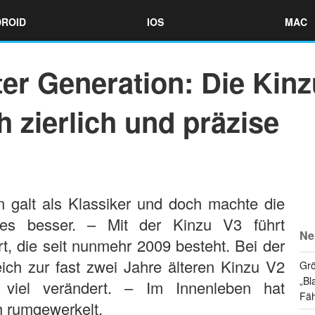
ROID
IOS
MAC
ter Generation: Die Kin
h zierlich und präzise
n galt als Klassiker und doch machte die
ges besser. – Mit der Kinzu V3 führt
Ne
ort, die seit nunmehr 2009 besteht. Bei der
ich zur fast zwei Jahre älteren Kinzu V2
Grö
„Bl
t viel verändert. – Im Innenleben hat
Fäh
h rumgewerkelt.