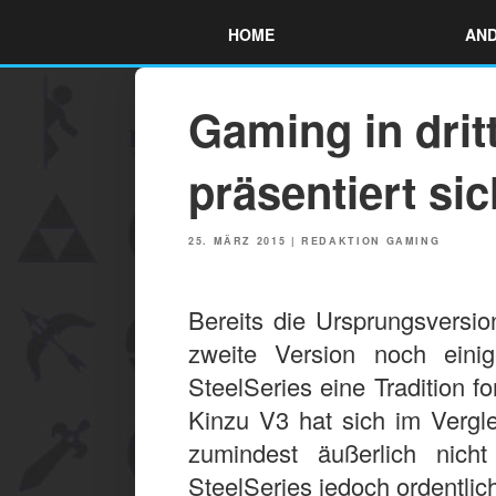
Skip
HOME
AND
to
content
Gaming in drit
präsentiert sic
POSTED
25. MÄRZ 2015
|
REDAKTION GAMING
ON
Bereits die Ursprungsversio
zweite Version noch eini
SteelSeries eine Tradition f
Kinzu V3 hat sich im Vergle
zumindest äußerlich nich
SteelSeries jedoch ordentlic