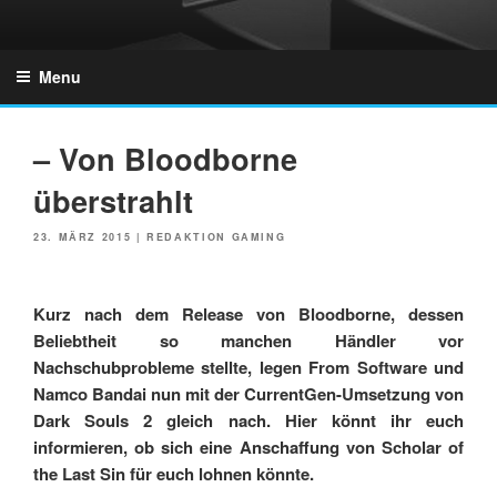
Skip
to
GZONES.DE
content
Menu
– Von Bloodborne
überstrahlt
POSTED
23. MÄRZ 2015
|
REDAKTION GAMING
ON
Kurz nach dem Release von Bloodborne, dessen
Beliebtheit so manchen Händler vor
Nachschubprobleme stellte, legen From Software und
Namco Bandai nun mit der CurrentGen-Umsetzung von
Dark Souls 2 gleich nach. Hier könnt ihr euch
informieren, ob sich eine Anschaffung von Scholar of
the Last Sin für euch lohnen könnte.