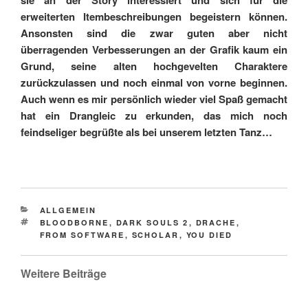
sie an der Story interessiert und sich für die
erweiterten Itembeschreibungen begeistern können.
Ansonsten sind die zwar guten aber nicht
überragenden Verbesserungen an der Grafik kaum ein
Grund, seine alten hochgevelten Charaktere
zurückzulassen und noch einmal von vorne beginnen.
Auch wenn es mir persönlich wieder viel Spaß gemacht
hat ein Drangleic zu erkunden, das mich noch
feindseliger begrüßte als bei unserem letzten Tanz…
CATEGORIES
ALLGEMEIN
TAGS
BLOODBORNE
,
DARK SOULS 2
,
DRACHE
,
FROM SOFTWARE
,
SCHOLAR
,
YOU DIED
Weitere Beiträge