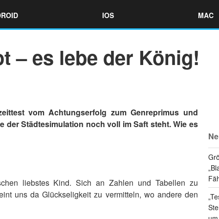
ROID
IOS
MAC
ot – es lebe der König!
ngzeittest vom Achtungserfolg zum Genreprimus und
 der Städtesimulation noch voll im Saft steht. Wie es
Ne
Grö
„Bl
Fäh
schen liebstes Kind. Sich an Zahlen und Tabellen zu
int uns da Glückseligkeit zu vermitteln, wo andere den
„Te
Ste
um