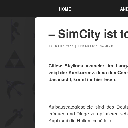
Skip
HOME
AND
to
content
– SimCity ist t
POSTED
16. MÄRZ 2015
|
REDAKTION GAMING
ON
Cities: Skylines avanciert im La
zeigt der Konkurrenz, dass das Genre
das macht, könnt ihr hier lesen:
Aufbaustrategiespiele sind des Deut
erfreuen und Dinge zu optimieren sche
Kopf (und die Hüften) schütteln.