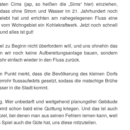
en Cims (jap, so heißen die „Sims“ hier) einziehen,
n, dass ohne Strom und Wasser im 21. Jahrhundert noch
elebt hat und errichten am nahegelegenen Fluss eine
vom Wohngebiet ein Kohlekraftwerk. Jetzt noch schnell
d alles ist gut!
el zu Beginn nicht überfordern will, und uns ohnehin das
en wir noch keine Aufbereitungsanlage bauen, sondern
hr einfach wieder in den Fluss zurück.
 Punkt merkt, dass die Bevölkerung des kleinen Dorfs
errohr flussaufwärts gesetzt, sodass die matschige Brühe
ser in die Stadt kommt.
ng. Wer unbedarft und weitgehend planungsfrei Gebäude
, wird schon bald eine Quittung kriegen. Und das ist auch
Spiel, bei denen man aus seinen Fehlern lernen kann, weil
 Spiel auch die Güte hat, uns diese mitzuteilen.