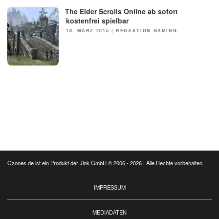
The Elder Scrolls Online ab sofort
NEWS
kostenfrei spielbar
POSTED
18. MÄRZ 2015
|
REDAKTION GAMING
ON
Gzones.de ist ein Produkt der Jink GmbH © 2006 - 2026 | Alle Rechte vorbehalten
IMPRESSUM
MEDIADATEN