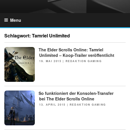
Skip
to
GZONES.DE
content
Menu
Schlagwort:
Tamriel Unlimited
The Elder Scrolls Online: Tamriel
NEWS
Unlimited – Koop-Trailer veröffentlicht
POSTED
19. MAI 2015
|
REDAKTION GAMING
ON
So funktioniert der Konsolen-Transfer
NEWS
bei The Elder Scrolls Online
POSTED
13. APRIL 2015
|
REDAKTION GAMING
ON