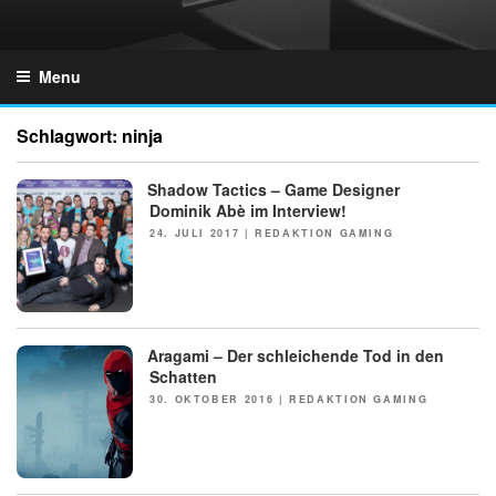
Skip
to
GZONES.DE
content
Menu
Schlagwort:
ninja
Shadow Tactics – Game Designer
Dominik Abè im Interview!
POSTED
24. JULI 2017
|
REDAKTION GAMING
ON
Aragami – Der schleichende Tod in den
Schatten
POSTED
30. OKTOBER 2016
|
REDAKTION GAMING
ON