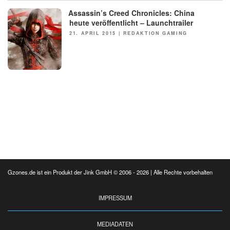
Assassin’s Creed Chronicles: China
NEWS
heute veröffentlicht – Launchtrailer
POSTED
21. APRIL 2015
|
REDAKTION GAMING
ON
Gzones.de ist ein Produkt der Jink GmbH © 2006 - 2026 | Alle Rechte vorbehalten
IMPRESSUM
MEDIADATEN