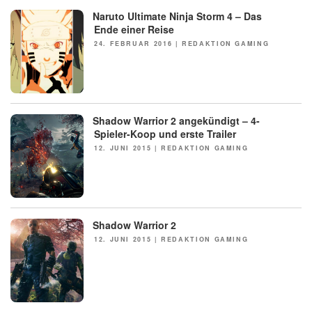
Naruto Ultimate Ninja Storm 4 – Das
Ende einer Reise
POSTED
24. FEBRUAR 2016
|
REDAKTION GAMING
ON
Shadow Warrior 2 angekündigt – 4-
NEWS
Spieler-Koop und erste Trailer
POSTED
12. JUNI 2015
|
REDAKTION GAMING
ON
Shadow Warrior 2
POSTED
12. JUNI 2015
|
REDAKTION GAMING
ON