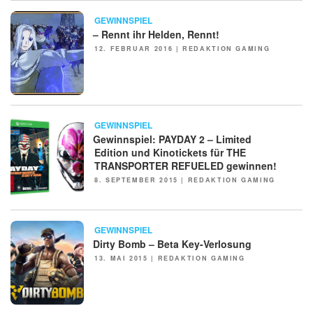
GEWINNSPIEL
– Rennt ihr Helden, Rennt!
POSTED
12. FEBRUAR 2016
|
REDAKTION GAMING
ON
NEWS
GEWINNSPIEL
Gewinnspiel: PAYDAY 2 – Limited
Edition und Kinotickets für THE
TRANSPORTER REFUELED gewinnen!
POSTED
8. SEPTEMBER 2015
|
REDAKTION GAMING
ON
GEWINNSPIEL
Dirty Bomb – Beta Key-Verlosung
POSTED
13. MAI 2015
|
REDAKTION GAMING
ON