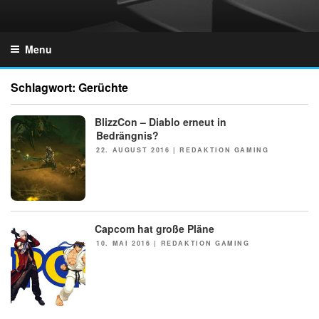
Skip
to
GZONES.DE
content
Menu
Schlagwort:
Gerüchte
BlizzCon – Diablo erneut in
NEWS
Bedrängnis?
POSTED
22. AUGUST 2016
|
REDAKTION GAMING
ON
Capcom hat große Pläne
NEWS
POSTED
10. MAI 2016
|
REDAKTION GAMING
ON