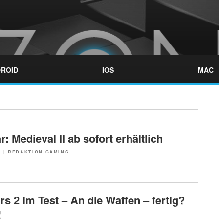
ROID
IOS
MAC
r: Medieval II ab sofort erhältlich
2
|
REDAKTION GAMING
s 2 im Test – An die Waffen – fertig?
!