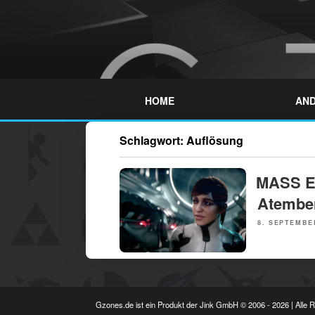
Skip
to
content
GZONES.DE
HOME
AND
Schlagwort:
Auflösung
NEWS
MASS E
Atembe
POSTED
8. SEPTEMBE
ON
Gzones.de ist ein Produkt der Jink GmbH © 2006 - 2026 | Alle 