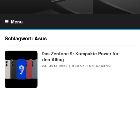
Skip
to
GZONES.DE
content
Menu
Schlagwort:
Asus
Das Zenfone 9: Kompakte Power für
NEWS
den Alltag
POSTED
28. JULI 2022
|
REDAKTION GAMING
ON