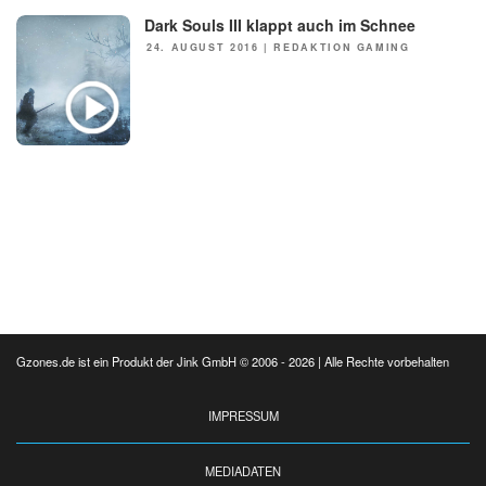
Dark Souls III klappt auch im Schnee
NEWS
POSTED
24. AUGUST 2016
|
REDAKTION GAMING
ON
Gzones.de ist ein Produkt der Jink GmbH © 2006 - 2026 | Alle Rechte vorbehalten
IMPRESSUM
MEDIADATEN