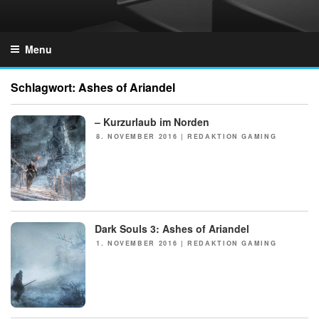
Skip
to
GZONES.DE
content
Menu
Schlagwort:
Ashes of Ariandel
– Kurzurlaub im Norden
POSTED
8. NOVEMBER 2016
|
REDAKTION GAMING
ON
Dark Souls 3: Ashes of Ariandel
POSTED
1. NOVEMBER 2016
|
REDAKTION GAMING
ON