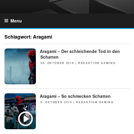
Skip
to
GZONES.DE
content
Menu
Schlagwort:
Aragami
Aragami – Der schleichende Tod in den
Schatten
POSTED
30. OKTOBER 2016
|
REDAKTION GAMING
ON
Aragami – So schmecken Schatten
NEWS
POSTED
5. OKTOBER 2016
|
REDAKTION GAMING
ON