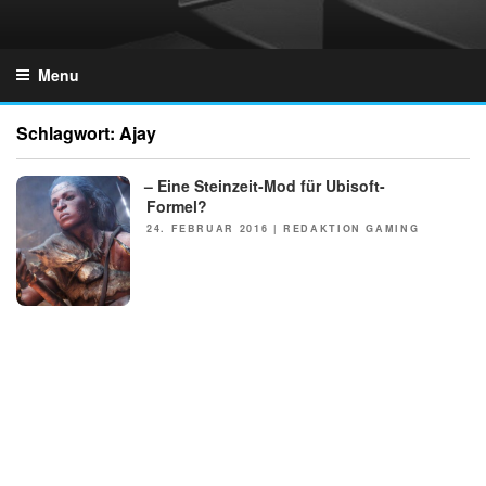
Skip
to
GZONES.DE
content
Menu
Schlagwort:
Ajay
– Eine Steinzeit-Mod für Ubisoft-
Formel?
POSTED
24. FEBRUAR 2016
|
REDAKTION GAMING
ON