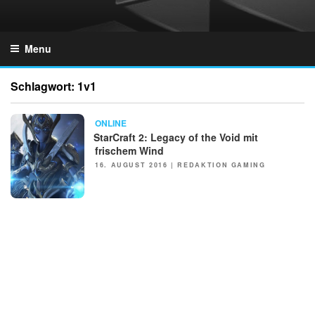
Skip
to
GZONES.DE
content
Menu
Schlagwort:
1v1
NEWS
ONLINE
StarCraft 2: Legacy of the Void mit
frischem Wind
POSTED
16. AUGUST 2016
|
REDAKTION GAMING
ON