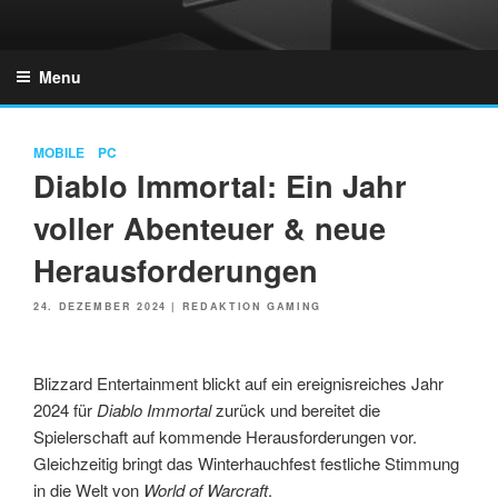
Skip
to
GZONES.DE
content
Menu
MOBILE
PC
Diablo Immortal: Ein Jahr
voller Abenteuer & neue
Herausforderungen
POSTED
24. DEZEMBER 2024
|
REDAKTION GAMING
ON
Blizzard Entertainment blickt auf ein ereignisreiches Jahr
2024 für
Diablo Immortal
zurück und bereitet die
Spielerschaft auf kommende Herausforderungen vor.
Gleichzeitig bringt das Winterhauchfest festliche Stimmung
in die Welt von
World of Warcraft
.