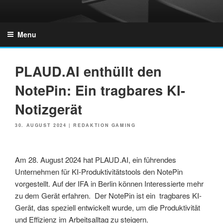
Skip
to
GZONES.DE
content
Menu
PLAUD.AI enthüllt den
NotePin: Ein tragbares KI-
Notizgerät
POSTED
30. AUGUST 2024
|
REDAKTION GAMING
ON
Am 28. August 2024 hat PLAUD.AI, ein führendes
Unternehmen für KI-Produktivitätstools den NotePin
vorgestellt. Auf der IFA in Berlin können Interessierte mehr
zu dem Gerät erfahren. Der NotePin ist ein tragbares KI-
Gerät, das speziell entwickelt wurde, um die Produktivität
und Effizienz im Arbeitsalltag zu steigern.