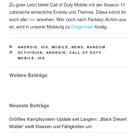
Zu guter Letzt bietet Call of Duty Mobile mit der Season 11
zahlreiche winterliche Events und Themes. Diese könnt ihr
euch alle
hier
ansehen. Wer noch nach Fantasy-Action aus
ist, wird in unserer Meldung zu
Dragonheir
fündig.
CATEGORIES
ANDROID
,
IOS
,
MOBILE
,
NEWS
,
RANDOM
TAGS
ACTIVISION
,
ANDROID
,
CALL OF DUTY
MOBILE
,
IOS
Weitere Beiträge
Neueste Beiträge
Größtes Kampfsystem-Update seit Langem: „Black Desert
Mobile“ stellt Klassen und Fähigkeiten um