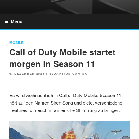
Skip
to
GZONES.DE
content
Menu
MOBILE
Call of Duty Mobile startet
morgen in Season 11
POSTED
6. DEZEMBER 2023
|
REDAKTION GAMING
ON
Es wird weihnachtlich in Call of Duty Mobile. Season 11
hört auf den Namen Siren Song und bietet verschiedene
Features, um euch in winterliche Stimmung zu bringen.
Link
Embed