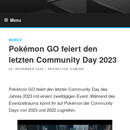
Skip
to
GZONES.DE
content
Menu
MOBILE
Pokémon GO feiert den
letzten Community Day 2023
POSTED
29. NOVEMBER 2023
|
REDAKTION GAMING
ON
Pokémon GO feiert den letzten Community Day des
Jahres 2023 mit einem zweitägigen Event. Während des
Eventzeitraums könnt ihr auf Pokémon der Community
Days von 2023 und 2022 zugreifen.
Link
Embed