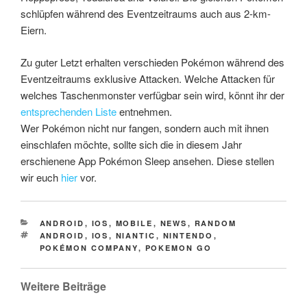
schlüpfen während des Eventzeitraums auch aus 2-km-
Eiern.
Zu guter Letzt erhalten verschieden Pokémon während des
Eventzeitraums exklusive Attacken. Welche Attacken für
welches Taschenmonster verfügbar sein wird, könnt ihr der
entsprechenden Liste
entnehmen.
Wer Pokémon nicht nur fangen, sondern auch mit ihnen
einschlafen möchte, sollte sich die in diesem Jahr
erschienene App Pokémon Sleep ansehen. Diese stellen
wir euch
hier
vor.
CATEGORIES
ANDROID
,
IOS
,
MOBILE
,
NEWS
,
RANDOM
TAGS
ANDROID
,
IOS
,
NIANTIC
,
NINTENDO
,
POKÉMON COMPANY
,
POKEMON GO
Weitere Beiträge