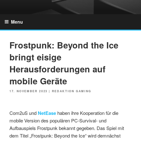
Skip
to
GZONES.DE
content
Menu
Frostpunk: Beyond the Ice
bringt eisige
Herausforderungen auf
mobile Geräte
POSTED
17. NOVEMBER 2023
|
REDAKTION GAMING
ON
Com2uS und
NetEase
haben ihre Kooperation für die
mobile Version des populären PC-Survival- und
Aufbauspiels Frostpunk bekannt gegeben. Das Spiel mit
dem Titel „Frostpunk: Beyond the Ice“ wird demnächst