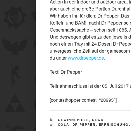
Action in der indoor und outdoor area.
aber auch eine große Portion Durchhalt
Wir haben ihn für dich: Dr Pepper. Das
Koffein und BAM! macht Dr Pepper so ei
Geschmackssache – schon seit 1885. Al
Und deswegen gibt es zu den jeweils d
noch einen Tray mit 24 Dosen Dr Pepper
unvergessliche Zeit auf der gamescom 
du unter
www.drpepper.de
Text: Dr Pepper
Teilnahmeschluss ist der 05. Juli 2017
[contesthopper contest=“28995″]
CATEGORIES
GEWINNSPIELE
,
NEWS
TAGS
COLA
,
DR PEPPER
,
ERFRISCHUNG