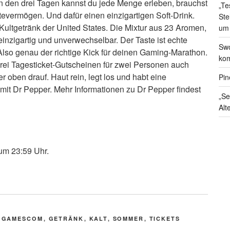
 In den drei Tagen kannst du jede Menge erleben, brauchst
„Te
evermögen. Und dafür einen einzigartigen Soft-Drink.
Ste
 Kultgetränk der United States. Die Mixtur aus 23 Aromen,
um
nzigartig und unverwechselbar. Der Taste ist echte
Swo
so genau der richtige Kick für deinen Gaming-Marathon.
kom
rei Tagesticket-Gutscheinen für zwei Personen auch
 oben drauf. Haut rein, legt los und habt eine
Pin
mit Dr Pepper. Mehr Informationen zu Dr Pepper findest
„Se
.
Alt
 um 23:59 Uhr.
,
GAMESCOM
,
GETRÄNK
,
KALT
,
SOMMER
,
TICKETS