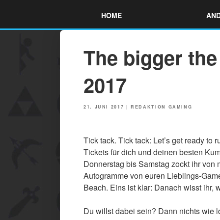
Skip
HOME
AND
to
content
The bigger th
2017
POSTED
21. JUNI 2017
|
REDAKTION GAMING
ON
Tick tack. Tick tack: Let’s get ready t
Tickets für dich und deinen besten Ku
Donnerstag bis Samstag zockt ihr von
Autogramme von euren Lieblings-Game
Beach. Eins ist klar: Danach wisst ihr
Du willst dabei sein? Dann nichts wie