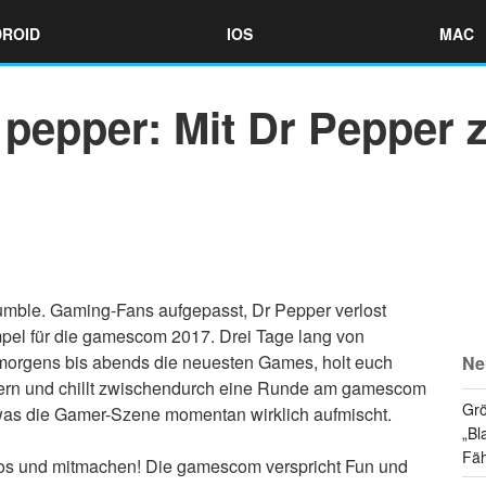
ROID
IOS
MAC
e pepper: Mit Dr Pepper
o rumble. Gaming-Fans aufgepasst, Dr Pepper verlost
mpel für die gamescom 2017. Drei Tage lang von
 morgens bis abends die neuesten Games, holt euch
Ne
rn und chillt zwischendurch eine Runde am gamescom
Grö
, was die Gamer-Szene momentan wirklich aufmischt.
„Bl
Fäh
 los und mitmachen! Die gamescom verspricht Fun und