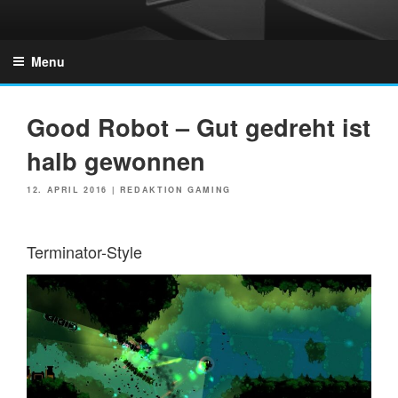
Skip
to
GZONES.DE
content
Menu
Good Robot – Gut gedreht ist
halb gewonnen
POSTED
12. APRIL 2016
|
REDAKTION GAMING
ON
Terminator-Style