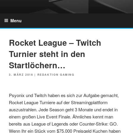
Skip
to
GZONES.DE
content
Menu
Rocket League – Twitch
Turnier steht in den
Startlöchern…
POSTED
3. MÄRZ 2016
|
REDAKTION GAMING
ON
Psyonix und Twitch haben es sich zur Aufgabe gemacht,
Rocket League Turniere auf der Streamingplattform
auszustrahlen. Jede Season geht 3 Monate und endet in
einem großen Live Event Finale. Ähnliches kennt man
bereits aus League of Legends oder Counter-Strike: GO.
Wenn Ihr ein Stück vom $75.000 Preisgeld Kuchen haben