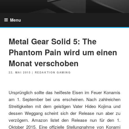
Skip
to
GZONES.DE
content
Menu
Metal Gear Solid 5: The
Phantom Pain wird um einen
Monat verschoben
POSTED
22. MAI 2015
|
REDAKTION GAMING
ON
Ursprünglich sollte das heißeste Eisen im Feuer Konamis
am 1. September bei uns erscheinen. Nach zahlreichen
Streitigkeiten mit dem geistigen Vater Hideo Kojima und
dessen Weggang scheint sich der Release nun aber zu
verzögern. Amazon listet den Release nun für den 1.
Oktober 2015. Eine offizielle Stellungnahme von Konami