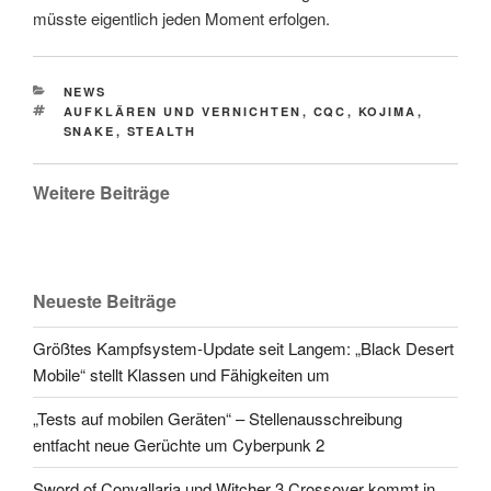
müsste eigentlich jeden Moment erfolgen.
CATEGORIES
NEWS
TAGS
AUFKLÄREN UND VERNICHTEN
,
CQC
,
KOJIMA
,
SNAKE
,
STEALTH
Weitere Beiträge
Neueste Beiträge
Größtes Kampfsystem-Update seit Langem: „Black Desert
Mobile“ stellt Klassen und Fähigkeiten um
„Tests auf mobilen Geräten“ – Stellenausschreibung
entfacht neue Gerüchte um Cyberpunk 2
Sword of Convallaria und Witcher 3 Crossover kommt in