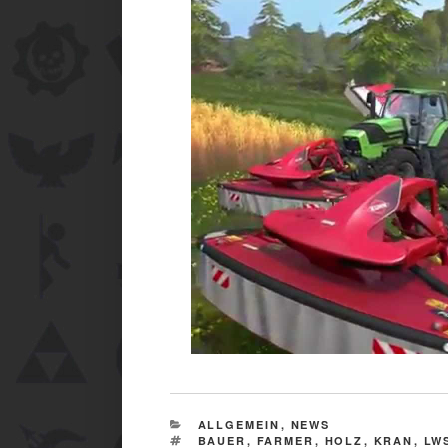
CATEGORIES
ALLGEMEIN
,
NEWS
TAGS
BAUER
,
FARMER
,
HOLZ
,
KRAN
,
LW