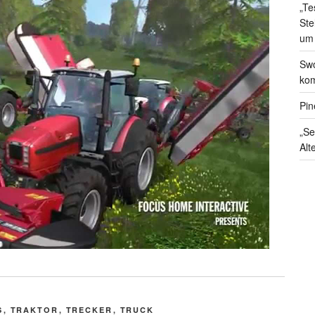
„Te
Ste
um
Swo
kom
Pin
„Se
Alt
S
,
TRAKTOR
,
TRECKER
,
TRUCK