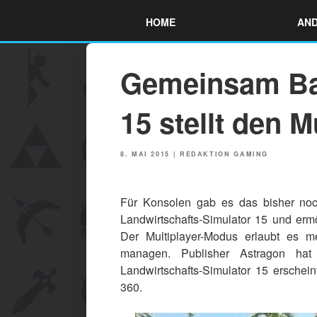
Skip
HOME
AND
to
content
Gemeinsam Bau
15 stellt den 
POSTED
8. MAI 2015
|
REDAKTION GAMING
ON
Für Konsolen gab es das bisher noc
Landwirtschafts-Simulator 15 und erm
Der Multiplayer-Modus erlaubt es
managen. Publisher Astragon hat
Landwirtschafts-Simulator 15 erschei
360.