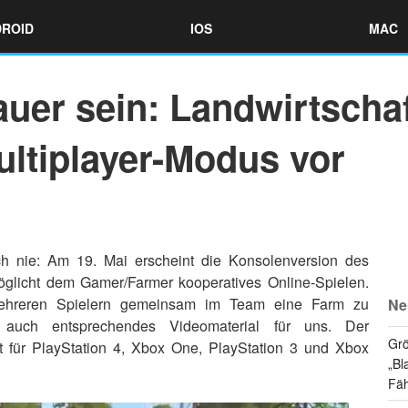
ROID
IOS
MAC
er sein: Landwirtschaf
Multiplayer-Modus vor
h nie: Am 19. Mai erscheint die Konsolenversion des
öglicht dem Gamer/Farmer kooperatives Online-Spielen.
 mehreren Spielern gemeinsam im Team eine Farm zu
Ne
 auch entsprechendes Videomaterial für uns. Der
Grö
nt für PlayStation 4, Xbox One, PlayStation 3 und Xbox
„Bl
Fäh