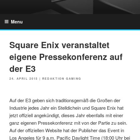
Skip
to
GZONES.DE
content
Menu
Square Enix veranstaltet
eigene Pressekonferenz auf
der E3
POSTED
24. APRIL 2015
|
REDAKTION GAMING
ON
Auf der E3 geben sich traditionsgemäß die Großen der
Industrie jedes Jahr ein Stelldichein und Square Enix hat
jetzt offiziell angekündigt, dieses Jahr ebenfalls mit einer
ganz eigenen Pressekonferenz mit von der Partie zu sein.
Auf der offiziellen Website hat der Publisher das Event in
Los Angeles für 9 a.m. Pacific Daylight Time (18:00 Uhr bei