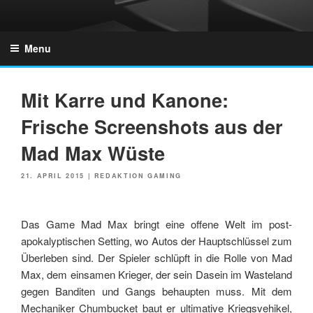
Skip
to
GZONES.DE
content
Menu
Mit Karre und Kanone:
Frische Screenshots aus der
Mad Max Wüste
POSTED
21. APRIL 2015
|
REDAKTION GAMING
ON
Das Game Mad Max bringt eine offene Welt im post-
apokalyptischen Setting, wo Autos der Hauptschlüssel zum
Überleben sind. Der Spieler schlüpft in die Rolle von Mad
Max, dem einsamen Krieger, der sein Dasein im Wasteland
gegen Banditen und Gangs behaupten muss. Mit dem
Mechaniker Chumbucket baut er ultimative Kriegsvehikel,