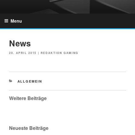
Skip
to
GZONES.DE
content
Menu
News
POSTED
20. APRIL 2015
|
REDAKTION GAMING
ON
CATEGORIES
ALLGEMEIN
Weitere Beiträge
Neueste Beiträge