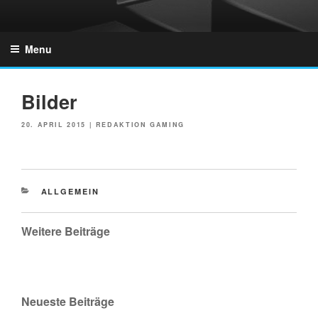
Skip
to
GZONES.DE
content
Menu
Bilder
POSTED
20. APRIL 2015
|
REDAKTION GAMING
ON
CATEGORIES
ALLGEMEIN
Weitere Beiträge
Neueste Beiträge