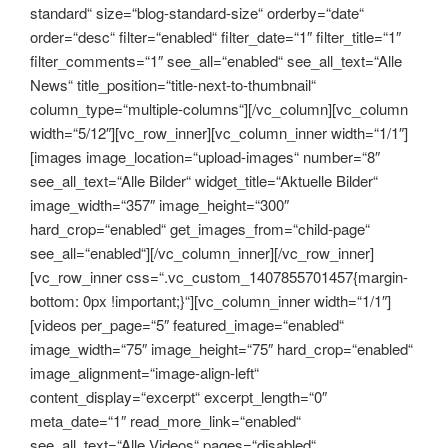
standard“ size=“blog-standard-size“ orderby=“date“
order=“desc“ filter=“enabled“ filter_date=“1″ filter_title=“1″
filter_comments=“1″ see_all=“enabled“ see_all_text=“Alle
News“ title_position=“title-next-to-thumbnail“
column_type=“multiple-columns“][/vc_column][vc_column
width=“5/12″][vc_row_inner][vc_column_inner width=“1/1″]
[images image_location=“upload-images“ number=“8″
see_all_text=“Alle Bilder“ widget_title=“Aktuelle Bilder“
image_width=“357″ image_height=“300″
hard_crop=“enabled“ get_images_from=“child-page“
see_all=“enabled“][/vc_column_inner][/vc_row_inner]
[vc_row_inner css=“.vc_custom_1407855701457{margin-
bottom: 0px !important;}“][vc_column_inner width=“1/1″]
[videos per_page=“5″ featured_image=“enabled“
image_width=“75″ image_height=“75″ hard_crop=“enabled“
image_alignment=“image-align-left“
content_display=“excerpt“ excerpt_length=“0″
meta_date=“1″ read_more_link=“enabled“
see_all_text=“Alle Videos“ pages=“disabled“