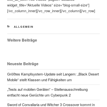
widget_title=“Aktuelle Videos“ size=“blog-small-size“]
[/vc_column_inner][/vc_row_inner][/vc_column][/vc_row]
CATEGORIES
ALLGEMEIN
Weitere Beiträge
Neueste Beiträge
Größtes Kampfsystem-Update seit Langem: „Black Desert
Mobile“ stellt Klassen und Fähigkeiten um
„Tests auf mobilen Geräten“ – Stellenausschreibung
entfacht neue Gerüchte um Cyberpunk 2
Sword of Convallaria und Witcher 3 Crossover kommt in