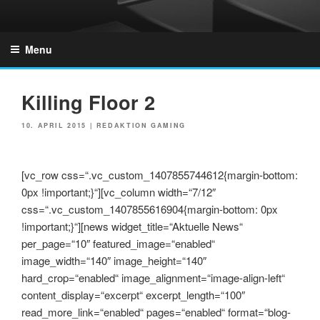
Skip
to
GZONES.DE
content
Menu
Killing Floor 2
POSTED
10. APRIL 2015
|
REDAKTION GAMING
ON
[vc_row css=“.vc_custom_1407855744612{margin-bottom:
0px !important;}“][vc_column width=“7/12″
css=“.vc_custom_1407855616904{margin-bottom: 0px
!important;}“][news widget_title=“Aktuelle News“
per_page=“10″ featured_image=“enabled“
image_width=“140″ image_height=“140″
hard_crop=“enabled“ image_alignment=“image-align-left“
content_display=“excerpt“ excerpt_length=“100″
read_more_link=“enabled“ pages=“enabled“ format=“blog-