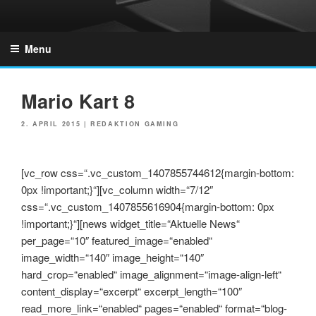
Skip
to
GZONES.DE
content
Menu
Mario Kart 8
POSTED
2. APRIL 2015
|
REDAKTION GAMING
ON
[vc_row css=“.vc_custom_1407855744612{margin-bottom:
0px !important;}“][vc_column width=“7/12″
css=“.vc_custom_1407855616904{margin-bottom: 0px
!important;}“][news widget_title=“Aktuelle News“
per_page=“10″ featured_image=“enabled“
image_width=“140″ image_height=“140″
hard_crop=“enabled“ image_alignment=“image-align-left“
content_display=“excerpt“ excerpt_length=“100″
read_more_link=“enabled“ pages=“enabled“ format=“blog-