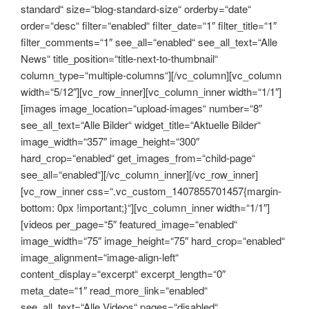
standard“ size=“blog-standard-size“ orderby=“date“
order=“desc“ filter=“enabled“ filter_date=“1″ filter_title=“1″
filter_comments=“1″ see_all=“enabled“ see_all_text=“Alle
News“ title_position=“title-next-to-thumbnail“
column_type=“multiple-columns“][/vc_column][vc_column
width=“5/12″][vc_row_inner][vc_column_inner width=“1/1″]
[images image_location=“upload-images“ number=“8″
see_all_text=“Alle Bilder“ widget_title=“Aktuelle Bilder“
image_width=“357″ image_height=“300″
hard_crop=“enabled“ get_images_from=“child-page“
see_all=“enabled“][/vc_column_inner][/vc_row_inner]
[vc_row_inner css=“.vc_custom_1407855701457{margin-
bottom: 0px !important;}“][vc_column_inner width=“1/1″]
[videos per_page=“5″ featured_image=“enabled“
image_width=“75″ image_height=“75″ hard_crop=“enabled“
image_alignment=“image-align-left“
content_display=“excerpt“ excerpt_length=“0″
meta_date=“1″ read_more_link=“enabled“
see_all_text=“Alle Videos“ pages=“disabled“