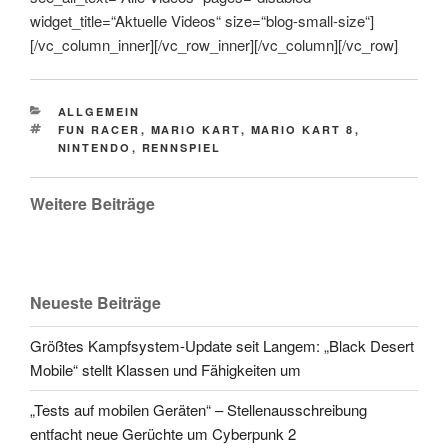
widget_title=“Aktuelle Videos“ size=“blog-small-size“]
[/vc_column_inner][/vc_row_inner][/vc_column][/vc_row]
CATEGORIES
ALLGEMEIN
TAGS
FUN RACER
,
MARIO KART
,
MARIO KART 8
,
NINTENDO
,
RENNSPIEL
Weitere Beiträge
Neueste Beiträge
Größtes Kampfsystem-Update seit Langem: „Black Desert
Mobile“ stellt Klassen und Fähigkeiten um
„Tests auf mobilen Geräten“ – Stellenausschreibung
entfacht neue Gerüchte um Cyberpunk 2