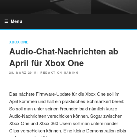
Skip
to
GZONES.DE
content
Menu
XBOX ONE
Audio-Chat-Nachrichten ab
April für Xbox One
POSTED
28. MÄRZ 2015
|
REDAKTION GAMING
ON
Das nächste Firmware-Update für die Xbox One soll im
April kommen und hält ein praktisches Schmankerl bereit:
So soll man unter seinen Freunden bald nämlich kurze
Audio-Nachrichten verschicken können. Sogar zwischen
Xbox One und Xbox 360 Usern soll man untereinander
Clips verschicken können. Eine kleine Demonstration gibts