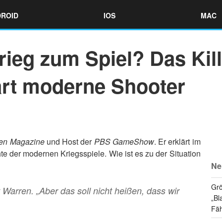
ROID
IOS
MAC
ieg zum Spiel? Das Kil
ärt moderne Shooter
een Magazine
und Host der
PBS GameShow
. Er erklärt im
e der modernen Kriegsspiele. Wie ist es zu der Situation
Ne
Grö
t Warren. „Aber das soll nicht heißen, dass wir
„Bl
Fäh