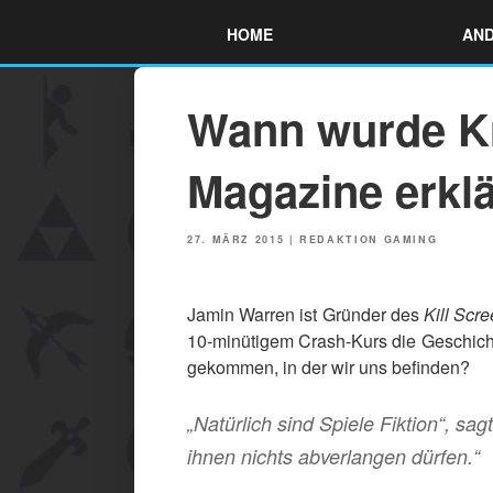
Skip
HOME
AND
to
content
Wann wurde Kr
Magazine erkl
POSTED
27. MÄRZ 2015
|
REDAKTION GAMING
ON
Jamin Warren ist Gründer des
Kill Scr
10-minütigem Crash-Kurs die Geschicht
gekommen, in der wir uns befinden?
„Natürlich sind Spiele Fiktion“, sag
ihnen nichts abverlangen dürfen.“