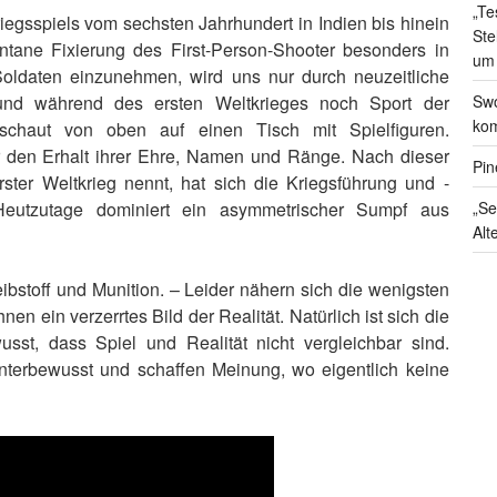
„Te
iegsspiels vom sechsten Jahrhundert in Indien bis hinein
Ste
ntane Fixierung des First-Person-Shooter besonders in
um
oldaten einzunehmen, wird uns nur durch neuzeitliche
 und während des ersten Weltkrieges noch Sport der
Swo
kom
 schaut von oben auf einen Tisch mit Spielfiguren.
r den Erhalt ihrer Ehre, Namen und Ränge. Nach dieser
Pin
ster Weltkrieg nennt, hat sich die Kriegsführung und -
Heutzutage dominiert ein asymmetrischer Sumpf aus
„Se
Alt
ibstoff und Munition. – Leider nähern sich die wenigsten
n ein verzerrtes Bild der Realität. Natürlich ist sich die
usst, dass Spiel und Realität nicht vergleichbar sind.
unterbewusst und schaffen Meinung, wo eigentlich keine