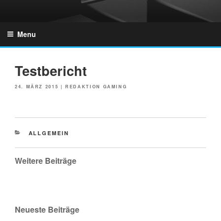
Skip
to
GZONES.DE
content
Menu
Testbericht
POSTED
24. MÄRZ 2015
|
REDAKTION GAMING
ON
CATEGORIES
ALLGEMEIN
Weitere Beiträge
Neueste Beiträge