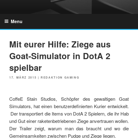
Skip
to
GZONES.DE
content
Menu
Mit eurer Hilfe: Ziege aus
Goat-Simulator in DotA 2
spielbar
POSTED
17. MÄRZ 2015
|
REDAKTION GAMING
ON
CoffeE Stain Studios, Schöpfer des gewaltigen Goat
Simulators, hat einen benutzerdefinierten Kurier entwickelt.
Der transportiert die Items von DotA 2 Spielern, die ihr Hab
und Gut einer raketenbetriebenen Ziege anvertrauen wollen.
Der Trailer zeigt, warum man das braucht und wo die
Gemeinsamkeiten zwischen Pudge und Ziege liegen.