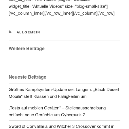
widget_title=“Aktuelle Videos“ size=“blog-small-size“]
[/vc_column_inner][/vc_row_inner][/vc_column][/vc_row]
CATEGORIES
ALLGEMEIN
Weitere Beiträge
Neueste Beiträge
Größtes Kampfsystem-Update seit Langem: „Black Desert
Mobile“ stellt Klassen und Fähigkeiten um
„Tests auf mobilen Geräten“ – Stellenausschreibung
entfacht neue Gerüchte um Cyberpunk 2
Sword of Convallaria und Witcher 3 Crossover kommt in