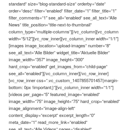
standard“ size=“blog-standard-size“ orderby=“date“
order=“desc“ filter=“enabled“ filter_date=“1″ filter_title=“1″
filter_comments=“1″ see_all=“enabled“ see_all_text=“Alle
News“ title_position=“title-next-to-thumbnail“
column_type=“multiple-columns“][/vc_column][vc_column
width=“5/12″][vc_row_inner][vc_column_inner width=“1/1″]
[images image_location=“upload-images“ number=“8″
see_all_text=“Alle Bilder“ widget_title=“Aktuelle Bilder“
image_width=“357″ image_height=“300″
hard_crop=“enabled“ get_images_from=“child-page“
see_all=“enabled“][/vc_column_inner][/vc_row_inner]
[vc_row_inner css=“.vc_custom_1407855701457{margin-
bottom: 0px !important;}“][vc_column_inner width=“1/1″]
[videos per_page=“5″ featured_image=“enabled“
image_width=“75″ image_height=“75″ hard_crop=“enabled“
image_alignment=“image-align-left“
content_display=“excerpt“ excerpt_length=“0″
meta_date=“1″ read_more_link=“enabled“
see_all_text=“Alle Videos“ pages=“disabled“