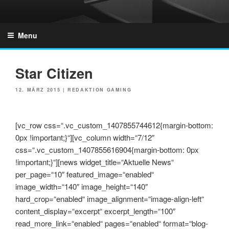
Skip
to
GZONES.DE
content
Menu
Star Citizen
POSTED
12. MÄRZ 2015
|
REDAKTION GAMING
ON
[vc_row css=“.vc_custom_1407855744612{margin-bottom:
0px !important;}“][vc_column width=“7/12″
css=“.vc_custom_1407855616904{margin-bottom: 0px
!important;}“][news widget_title=“Aktuelle News“
per_page=“10″ featured_image=“enabled“
image_width=“140″ image_height=“140″
hard_crop=“enabled“ image_alignment=“image-align-left“
content_display=“excerpt“ excerpt_length=“100″
read_more_link=“enabled“ pages=“enabled“ format=“blog-