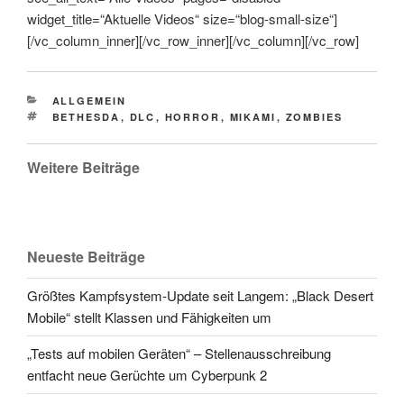
widget_title=“Aktuelle Videos“ size=“blog-small-size“]
[/vc_column_inner][/vc_row_inner][/vc_column][/vc_row]
CATEGORIES
ALLGEMEIN
TAGS
BETHESDA
,
DLC
,
HORROR
,
MIKAMI
,
ZOMBIES
Weitere Beiträge
Neueste Beiträge
Größtes Kampfsystem-Update seit Langem: „Black Desert
Mobile“ stellt Klassen und Fähigkeiten um
„Tests auf mobilen Geräten“ – Stellenausschreibung
entfacht neue Gerüchte um Cyberpunk 2