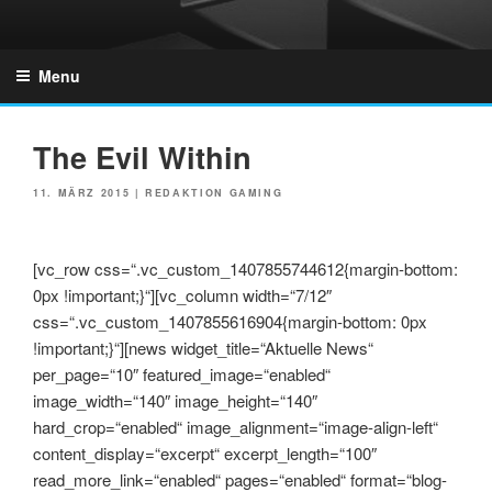
Skip
to
GZONES.DE
content
Menu
The Evil Within
POSTED
11. MÄRZ 2015
|
REDAKTION GAMING
ON
[vc_row css=“.vc_custom_1407855744612{margin-bottom:
0px !important;}“][vc_column width=“7/12″
css=“.vc_custom_1407855616904{margin-bottom: 0px
!important;}“][news widget_title=“Aktuelle News“
per_page=“10″ featured_image=“enabled“
image_width=“140″ image_height=“140″
hard_crop=“enabled“ image_alignment=“image-align-left“
content_display=“excerpt“ excerpt_length=“100″
read_more_link=“enabled“ pages=“enabled“ format=“blog-