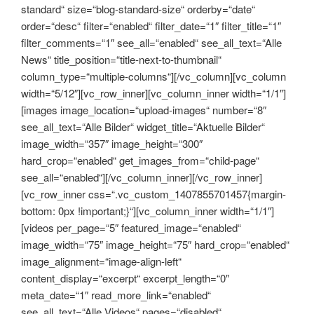
standard“ size=“blog-standard-size“ orderby=“date“
order=“desc“ filter=“enabled“ filter_date=“1″ filter_title=“1″
filter_comments=“1″ see_all=“enabled“ see_all_text=“Alle
News“ title_position=“title-next-to-thumbnail“
column_type=“multiple-columns“][/vc_column][vc_column
width=“5/12″][vc_row_inner][vc_column_inner width=“1/1″]
[images image_location=“upload-images“ number=“8″
see_all_text=“Alle Bilder“ widget_title=“Aktuelle Bilder“
image_width=“357″ image_height=“300″
hard_crop=“enabled“ get_images_from=“child-page“
see_all=“enabled“][/vc_column_inner][/vc_row_inner]
[vc_row_inner css=“.vc_custom_1407855701457{margin-
bottom: 0px !important;}“][vc_column_inner width=“1/1″]
[videos per_page=“5″ featured_image=“enabled“
image_width=“75″ image_height=“75″ hard_crop=“enabled“
image_alignment=“image-align-left“
content_display=“excerpt“ excerpt_length=“0″
meta_date=“1″ read_more_link=“enabled“
see_all_text=“Alle Videos“ pages=“disabled“