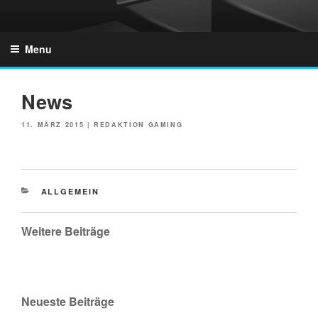
Skip
to
GZONES.DE
content
Menu
News
POSTED
11. MÄRZ 2015
|
REDAKTION GAMING
ON
CATEGORIES
ALLGEMEIN
Weitere Beiträge
Neueste Beiträge